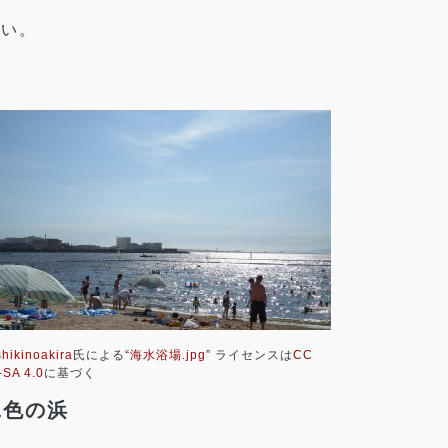
さい。
shikinoakira
氏による
“海水浴場.jpg”
ライセンスは
CC
-SA 4.0
に基づく
二色の浜