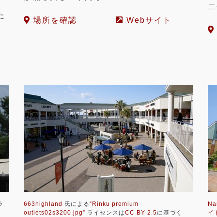
二
た
場所を確認
Webサイト
ラ
663highland
氏による
“Rinku premium
Na
outlets02s3200.jpg”
ライセンスは
CC BY 2.5
に基づく
イド