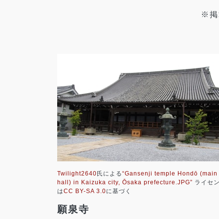
※掲
Twilight2640
氏による
“Gansenji temple Hondō (main
hall) in Kaizuka city, Ōsaka prefecture.JPG”
ライセ
は
CC BY-SA 3.0
に基づく
願泉寺