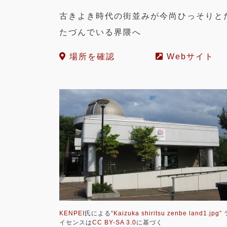
古きよき時代の街並みが今尚ひっそりと
たづんでいる界隈へ
場所を確認
Webサイト
KENPEI
氏による
“Kaizuka shiritsu zenbe land1.jpg”
イセンスは
CC BY-SA 3.0
に基づく