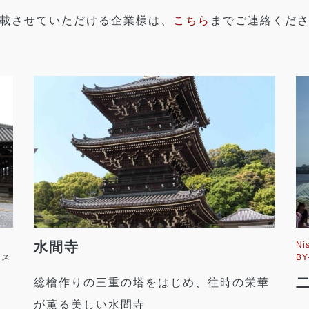
載させていただける企業様は、
こちら
までご連絡くだ
水間寺
Ni
ンス
BY
総檜作りの三重の塔をはじめ、往時の栄華
が薫る美しい水間寺